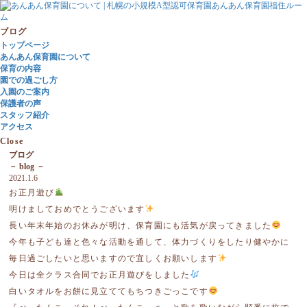
ブログ
トップページ
あんあん保育園について
保育の内容
園での過ごし方
入園のご案内
保護者の声
スタッフ紹介
アクセス
Close
ブログ
－ blog －
2021.1.6
お正月遊び
明けましておめでとうございます
長い年末年始のお休みが明け、保育園にも活気が戻ってきました
今年も子ども達と色々な活動を通して、体力づくりをしたり健やかに
毎日過ごしたいと思いますので宜しくお願いします
今日は全クラス合同でお正月遊びをしました
白いタオルをお餅に見立ててもちつきごっこです