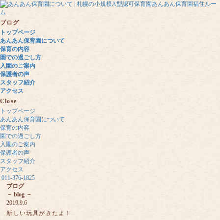
ブログ
トップページ
あんあん保育園について
保育の内容
園での過ごし方
入園のご案内
保護者の声
スタッフ紹介
アクセス
Close
トップページ
あんあん保育園について
保育の内容
園での過ごし方
入園のご案内
保護者の声
スタッフ紹介
アクセス
011-376-1825
ブログ
－ blog －
2019.9.6
新しい玩具がきたよ！