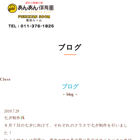
ブログ
Close
ブログ
－ blog －
2019.7.29
七夕制作
８月７日の七夕に向けて、それぞれのクラスで七夕制作を行いまし
た！